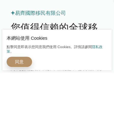
易齊國際移民有限公司
您值得信賴的全球移
民專家
本網站使用 Cookies
點擊同意即表示您同意我們使用 Cookies。詳情請參閱
隱私政
策
。
我們擁有一支由資深移民律師、專業顧問與案件
同意
處理專家組成的專業團隊，為您量身打造移民規
劃，提供從文件準備、法律認證，到安家落戶的
全程專業服務。我們協助辦理申請文件、安排當
地考察、規劃稅務與教育，確保每一步都精準到
位。選擇我們，等於選擇安心、效率與成功，讓
您的移民之路更輕鬆、無後顧之憂。
立即諮詢