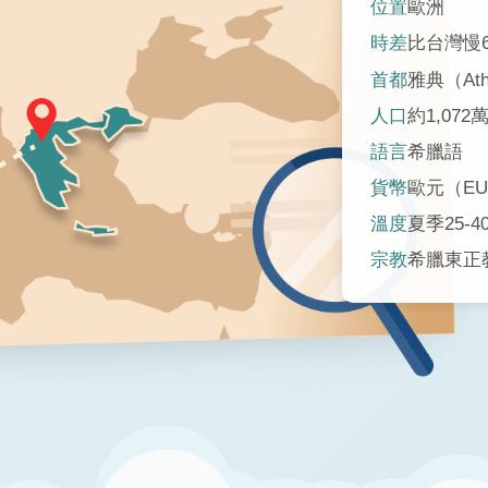
位置
歐洲
時差
比台灣慢
首都
雅典（Ath
人口
約1,072
語言
希臘語
貨幣
歐元（EU
溫度
夏季25-4
宗教
希臘東正