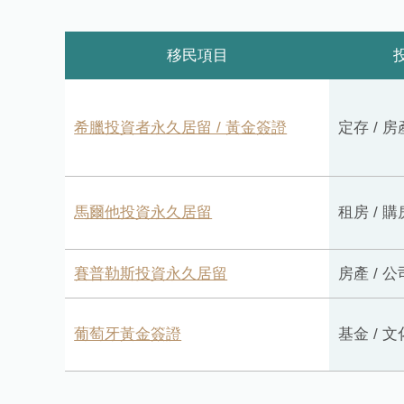
金簽證 Golden Visa；申請條件在
2014年4月1日的《法令4251號》及
移民項目
其後續修正案中有明確規定
希臘投資者永久居留 / 黃金簽證
定存 / 房
馬爾他投資永久居留
租房 / 購
賽普勒斯投資永久居留
房產 / 公
葡萄牙黃金簽證
基金 / 