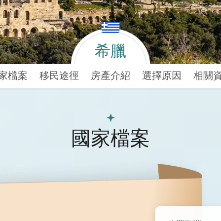
希臘
家檔案
移民途徑
房產介紹
選擇原因
相關
國家檔案